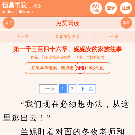
恒昌书院
手机版
临时
登录
注册
书架
m.hoachlift.com
免费阅读
返回
菜单
上一章
查看最新章节
下一章
第一千三百四十六章、妮妮安的家族往事
作品：只有我能用召唤术
作者：竹楼听细雨
如果本章错误，请点击
报错
10秒纠正
上一页
1
2
下—页
　　“我们现在必须想办法，从这
里逃出去！”
　　兰妮盯着对面的冬夜老师和