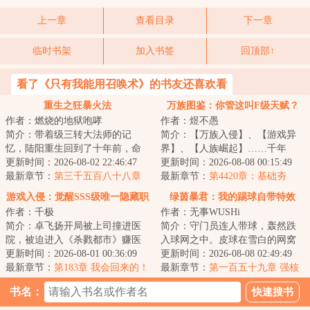
上一章
查看目录
下一章
临时书架
加入书签
回顶部↑
看了《只有我能用召唤术》的书友还喜欢看
重生之狂暴火法
万族图鉴：你管这叫F级天赋？
作者：燃烧的地狱咆哮
作者：煜不愚
简介：带着级三转大法师的记
简介：【万族入侵】、【游戏异
忆，陆阳重生回到了十年前，命
界】、【人族崛起】……千年
运跟他开了一个玩笑，曾经失去
更新时间：2026-08-02 22:46:47
前，昊天塔降临蓝星，万族入
更新时间：2026-08-08 00:15:49
过的，被夺走的，...
最新章节：
第三千五百八十八章
侵，以樱花国覆灭开...
最新章节：
第4420章：基础夯
挑拨离间
实，最后难关！
游戏入侵：觉醒SSS级唯一隐藏职
绿茵暴君：我的踢球自带特效
作者：千极
作者：无事WUSHi
业
简介：卓飞扬开局被上司撞进医
简介：守门员连人带球，轰然跌
院，被迫进入《杀戮都市》赚医
入球网之中。皮球在雪白的网窝
药费，却觉醒SSS级唯一隐藏职
更新时间：2026-08-01 00:36:09
里剧烈旋转，带起一片令人窒息
更新时间：2026-08-08 02:49:49
业“神秘商人”...
最新章节：
第183章 我会回来的！
的死寂。&lt;br...
最新章节：
第一百五十九章 强核
力装甲粉碎
书名：