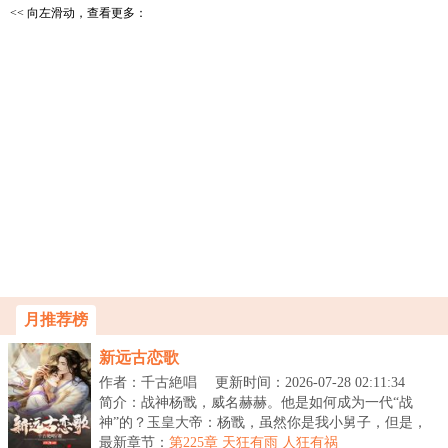
<< 向左滑动，查看更多：
月推荐榜
新远古恋歌
作者：千古絶唱
更新时间：2026-07-28 02:11:34
简介：战神杨戬，威名赫赫。他是如何成为一代“战
神”的？玉皇大帝：杨戬，虽然你是我小舅子，但是，
你也...
最新章节：
第225章 天狂有雨 人狂有祸