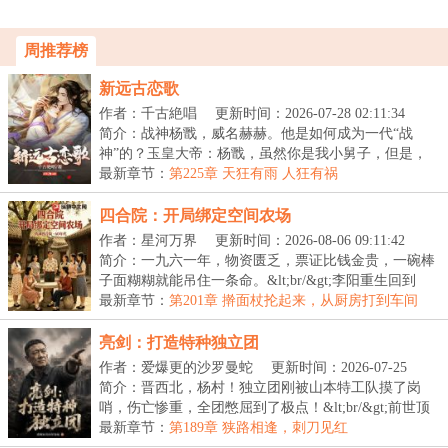
周推荐榜
新远古恋歌
作者：千古絶唱
更新时间：2026-07-28 02:11:34
简介：战神杨戬，威名赫赫。他是如何成为一代“战
神”的？玉皇大帝：杨戬，虽然你是我小舅子，但是，
你也...
最新章节：
第225章 天狂有雨 人狂有祸
四合院：开局绑定空间农场
作者：星河万界
更新时间：2026-08-06 09:11:42
简介：一九六一年，物资匮乏，票证比钱金贵，一碗棒
子面糊糊就能吊住一条命。&lt;br/&gt;李阳重生回到
京...
最新章节：
第201章 擀面杖抡起来，从厨房打到车间
亮剑：打造特种独立团
作者：爱爆更的沙罗曼蛇
更新时间：2026-07-25
13:30:41
简介：晋西北，杨村！独立团刚被山本特工队摸了岗
哨，伤亡惨重，全团憋屈到了极点！&lt;br/&gt;前世顶
级...
最新章节：
第189章 狭路相逢，刺刀见红