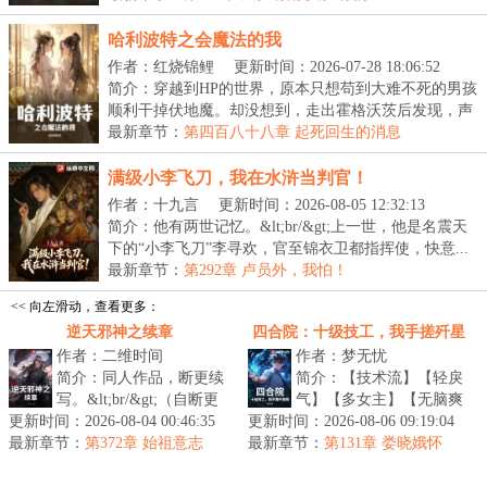
哈利波特之会魔法的我
作者：红烧锦鲤
更新时间：2026-07-28 18:06:52
简介：穿越到HP的世界，原本只想苟到大难不死的男孩
顺利干掉伏地魔。却没想到，走出霍格沃茨后发现，声
名...
最新章节：
第四百八十八章 起死回生的消息
满级小李飞刀，我在水浒当判官！
作者：十九言
更新时间：2026-08-05 12:32:13
简介：他有两世记忆。&lt;br/&gt;上一世，他是名震天
下的“小李飞刀”李寻欢，官至锦衣卫都指挥使，快意...
最新章节：
第292章 卢员外，我怕！
<< 向左滑动，查看更多：
逆天邪神之续章
四合院：十级技工，我手搓歼星
作者：二维时间
作者：梦无忧
舰
简介：同人作品，断更续
简介：【技术流】【轻戾
写。&lt;br/&gt;（自断更
气】【多女主】【无脑爽
更新时间：2026-08-04 00:46:35
章节：章开始续写。原著
更新时间：2026-08-06 09:19:04
文】&lt;br/&gt;那天，落
最新章节：
完结遥遥无期，那便执
第372章 始祖意志
最新章节：
后了百年的华夏，升起来
第131章 娄晓娥怀
笔，为它谱...
孕？
的不止赤...