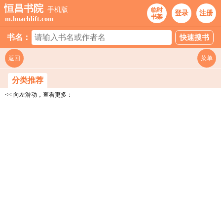
恒昌书院
手机版
临时
登录
注册
书架
m.hoachlift.com
书名：
返回
菜单
分类推荐
<< 向左滑动，查看更多：