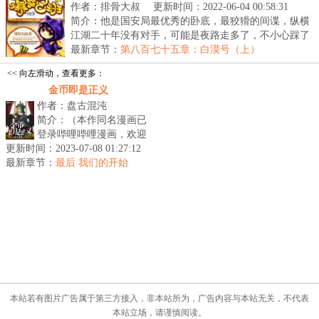
作者：排骨大叔
更新时间：2022-06-04 00:58:31
简介：他是国安局最优秀的卧底，最狡猾的间谍，纵横
江湖二十年没有对手，可能是夜路走多了，不小心踩了
一...
最新章节：
第八百七十五章：白漠号（上）
<< 向左滑动，查看更多：
金币即是正义
作者：盘古混沌
简介：（本作同名漫画已
登录哔哩哔哩漫画，欢迎
更新时间：2023-07-08 01:27:12
大家前去观看！）剑之
最新章节：
上，为魔法。魔法之上，
最后 我们的开始
为权力。权力...
本站若有图片广告属于第三方接入，非本站所为，广告内容与本站无关，不代表
本站立场，请谨慎阅读。