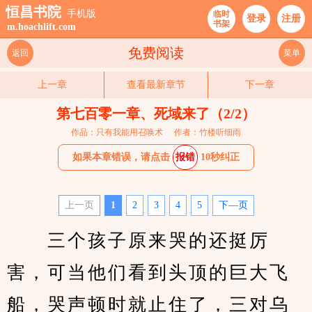
恒昌书院
手机版
临时
登录
注册
书架
m.hoachlift.com
免费阅读
返回
菜单
上一章
查看最新章节
下一章
第七百零一章、死域来了（2/2）
作品：只有我能用召唤术
作者：竹楼听细雨
如果本章错误，请点击
报错
10秒纠正
上一页
1
2
3
4
5
下—页
　　三个孩子原来哭的还挺厉
害，可当他们看到头顶的巨大飞
船，哭声顿时就止住了，三对乌