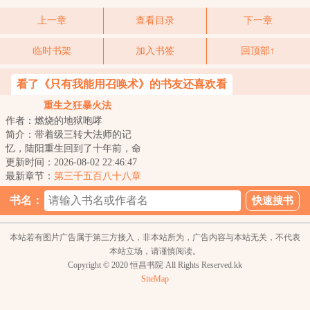
上一章
查看目录
下一章
临时书架
加入书签
回顶部↑
看了《只有我能用召唤术》的书友还喜欢看
重生之狂暴火法
作者：燃烧的地狱咆哮
简介：带着级三转大法师的记
忆，陆阳重生回到了十年前，命
运跟他开了一个玩笑，曾经失去
更新时间：2026-08-02 22:46:47
过的，被夺走的，...
最新章节：
第三千五百八十八章
挑拨离间
书名：
本站若有图片广告属于第三方接入，非本站所为，广告内容与本站无关，不代表
本站立场，请谨慎阅读。
Copyright © 2020 恒昌书院 All Rights Reserved.kk
SiteMap